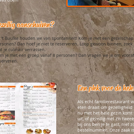
ezellig aanschuiven?
j 't Buulke houden we van spontaniteit! Kom je met een gezelscha
rsonen? Dan hoef je niet te reserveren. Loop gewoon binnen, zoek e
at je culinair verrassen.
m je met een groep vanaf 8 personen? Dan vragen we je om voora
serveren.
Een plek voor de hele
Als echt familierestaurant
eten draait om gezelligheid 
nu met het hele gezin komt
uit, of gezellig met z’n twe
bij ons ben je te gast, niet
bestelnummer. Onze zaak is 