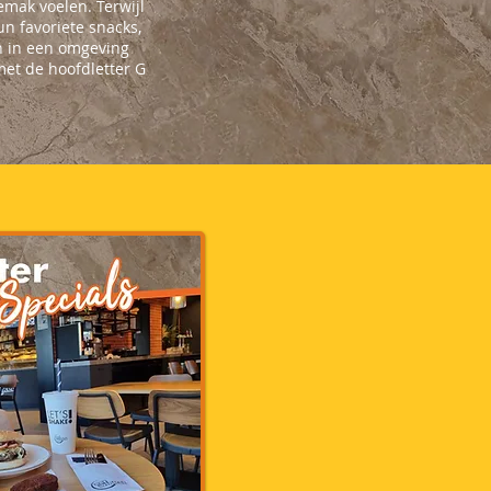
emak voelen. Terwijl
n favoriete snacks,
 in een omgeving
met de hoofdletter G