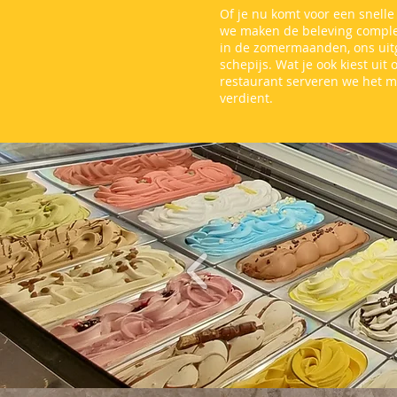
Of je nu komt voor een snelle
we maken de beleving complee
in de zomermaanden, ons uit
schepijs. Wat je ook kiest uit
restaurant serveren we het m
verdient.