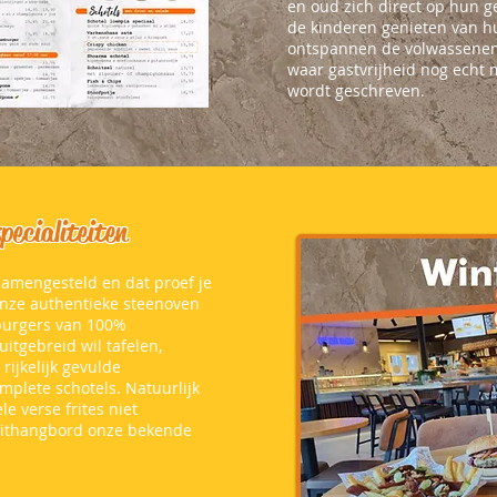
en oud zich direct op hun g
de kinderen genieten van hu
ontspannen de volwassenen
waar gastvrijheid nog echt 
wordt geschreven.
pecialiteiten
amengesteld en dat proef je
 onze authentieke steenoven
n burgers van 100%
uitgebreid wil tafelen,
rijkelijk gevulde
mplete schotels. Natuurlijk
e verse frites niet
 uithangbord onze bekende