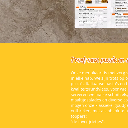
Proef onze passie en s
Onze menukaart is met zorg s
in elke hap. We zijn trots op
pizza's, Italiaanse pasta's e
kwaliteitsrundvlees. Voor wie 
serveren we malse schnitzels, 
maaltijdsalades en diverse co
mogen onze klassieke, goudgel
ontbreken, met als absolute
toppers:
"de favo(f)rietjes".