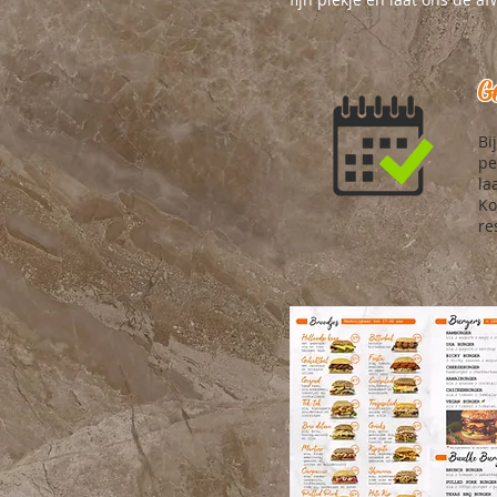
G
Bi
pe
la
Ko
re