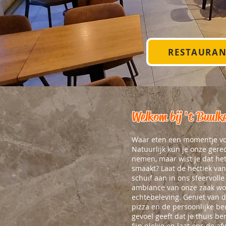
RESTAURA
Welkom bij 't Buulk
Waar eten een momentje voo
Natuurlijk kun je onze gere
nemen, maar wist je dat he
smaakt? Laat de hectiek va
schuif aan in ons sfeervoll
ambiance van onze zaak wo
echtebeleving. Geniet van 
pizza en de persoonlijke bed
gevoel geeft dat je thuis b
fijn plekje en laat ons de a