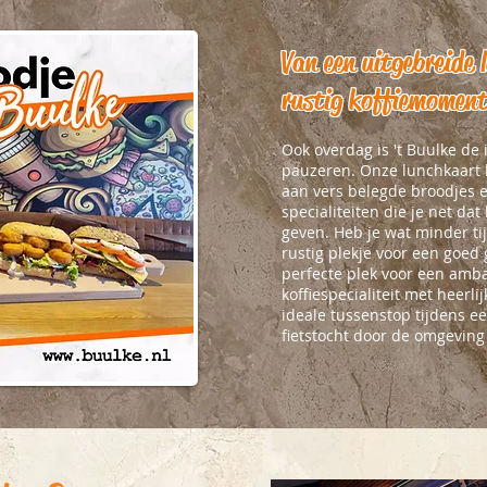
Van een uitgebreide 
rustig koffiemomen
Ook overdag is 't Buulke de 
pauzeren. Onze lunchkaart 
aan vers belegde broodjes
specialiteiten die je net dat
geven. Heb je wat minder tij
rustig plekje voor een goed 
perfecte plek voor een ambac
koffiespecialiteit met heerli
ideale tussenstop tijdens e
fietstocht door de omgeving