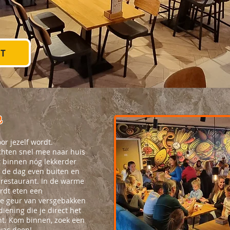
NT
e
r jezelf wordt.
chten snel mee naar huis
t binnen nóg lekkerder
n de dag even buiten en
e restaurant. In de warme
rdt eten een
de geur van versgebakken
iening die je direct het
ent. Kom binnen, zoek een
fwas doen!