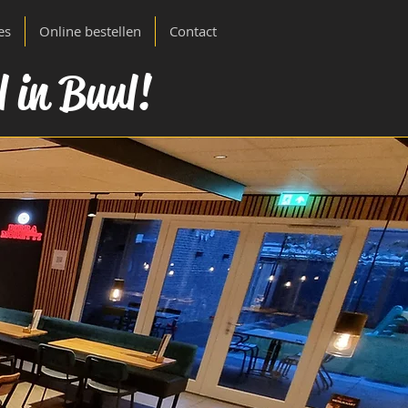
es
Online bestellen
Contact
l in Buul!