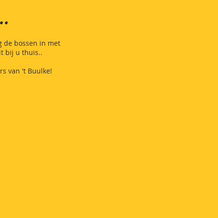
..
g de bossen in met
t bij u thuis..
rs van 't Buulke!