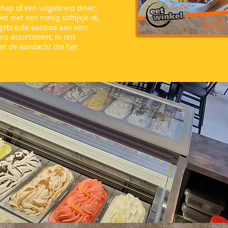
 hap of een uitgebreid diner,
t met een romig softijsje of,
gebreide aanbod aan vers
 ons assortiment, in ons
et de aandacht die het