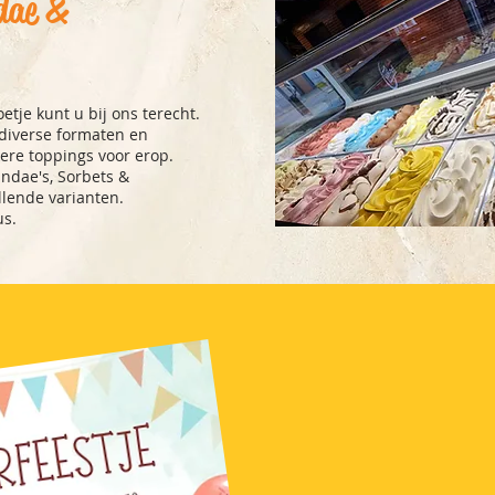
ndae &
etje kunt u bij ons terecht.
 diverse formaten en
kkere toppings voor erop.
ndae's, Sorbets &
llende varianten.
us.