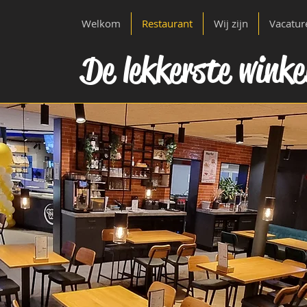
Welkom
Restaurant
Wij zijn
Vacatur
De lekkerste winke