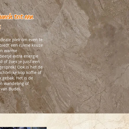
lunch tot een
t
ideale plek om even te
biedt een ruime keuze
 en warme
 beetje extra energie
d of zoek je juist een
gesprek? Ook is het de
htelijke kop koffie of
jk gebak. Het is de
en wandeling of
 van Budel.