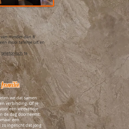
p van minder dan 8
en mooi tafeltje uit en
f
telefonisch
te
 familie
 weten we dat samen
en verbinding. Of je
 voor een weekendje
eën de dag doorneemt:
 zomaar een
zo ingericht dat jong